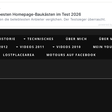
r
 besten Homepage-Baukästen im Test 2026
en die beliebtesten Anbieter verglichen. Der Testsieger überrascht.
powered b
ISTORIE
TECHNISCHES
ÜBER MICH
ÜBER 
2012
VIDEOS 2011
VIDEOS 2010
MEIN YO
LOSTPLACEAREA
MOTOURS AUF FACEBOOK